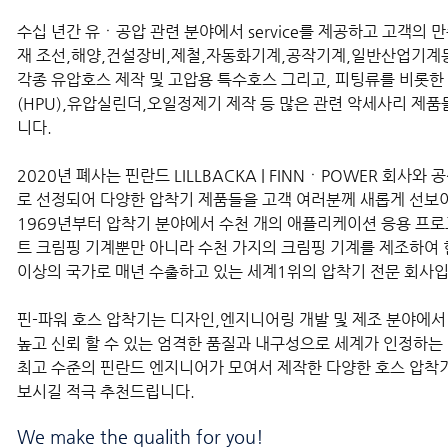
수십 년간 유ㆍ공압 관련 분야에서 service를 제공하고 고객의 
재 조선,해양,건설장비,제철,자동화기계,공작기계,일반산업기계
각종 유압호스 제작 및 고압용 특수호스 그리고, 피팅류를 비롯
(HPU),유압실린더,오일정제기 제작 등 많은 관련 악세사리 제품
니다.
2020년 폐사는 핀란드 LILLBACKA | FINNㆍPOWER 회사
로 선정되어 다양한 압착기 제품들을 고객 여러분께 새롭게 선보
1969년부터 압착기 분야에서 수천 개의 애플리케이션 응용 프로
트 크림핑 기계뿐만 아니라 수천 가지의 크림핑 기계를 제조하여 
이상의 국가로 매년 수출하고 있는 세계1위의 압착기 전문 회사입
핀-파워 호스 압착기는 디자인,엔지니어링 개발 및 제조 분야에서
높고 신뢰 할 수 있는 엄격한 품질과 내구성으로 세계가 인정하는
최고 수준의 핀란드 엔지니어가 모여서 제작한 다양한 호스 압착
보시길 적극 추천드립니다.
We make the qualith for you!