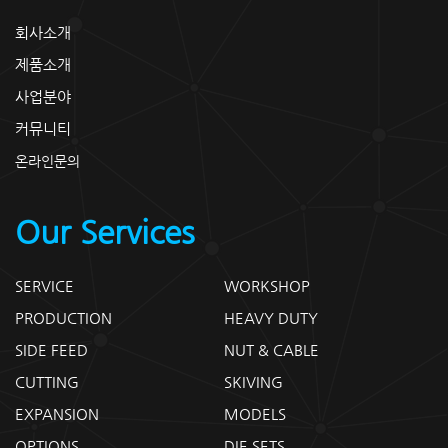
회사소개
제품소개
사업분야
커뮤니티
온라인문의
Our Services
SERVICE
WORKSHOP
PRODUCTION
HEAVY DUTY
SIDE FEED
NUT & CABLE
CUTTING
SKIVING
EXPANSION
MODELS
OPTIONS
DIE SETS