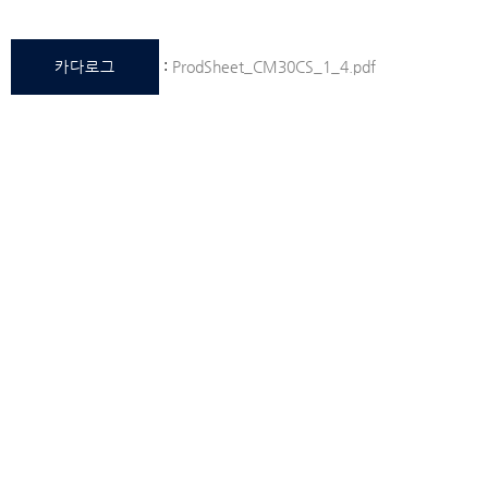
카다로그
:
ProdSheet_CM30CS_1_4.pdf