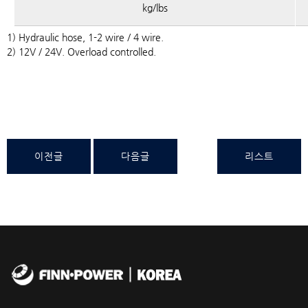
kg/lbs
1) Hydraulic hose, 1-2 wire / 4 wire.
2) 12V / 24V. Overload controlled.
이전글
다음글
리스트