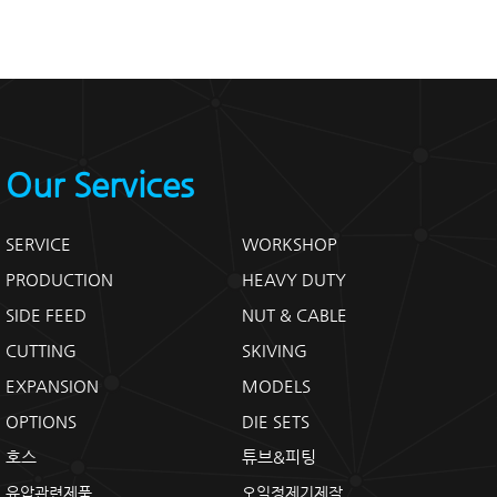
Our Services
SERVICE
WORKSHOP
PRODUCTION
HEAVY DUTY
SIDE FEED
NUT & CABLE
CUTTING
SKIVING
EXPANSION
MODELS
OPTIONS
DIE SETS
호스
튜브&피팅
유압관련제품
오일정제기제작