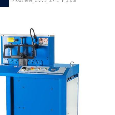
:
ProdSheet_CM75_SAFE_1_3.pdf