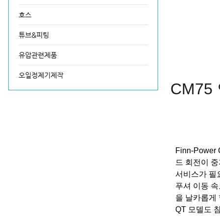
호스
튜브&피팅
유압관련제품
오일정제기제작
CM75
Finn-Po
드 회전이 중지
서비스가 필요
푸셔 이동 속
을 날카롭게 
QT 모델도 