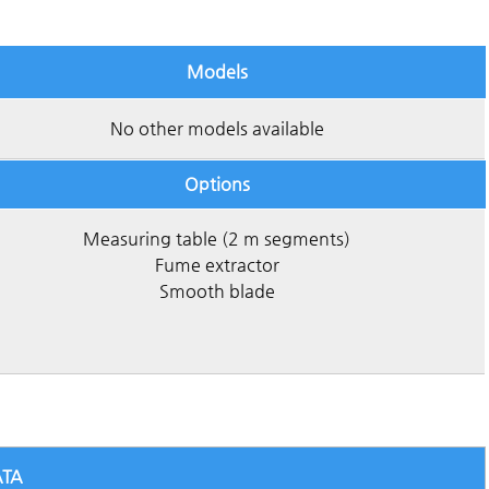
Models
No other models available
Options
Measuring table (2 m segments)
Fume extractor
Smooth blade
ATA