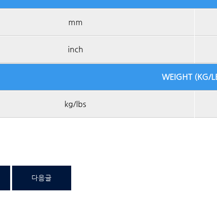
mm
inch
WEIGHT (KG/L
kg/lbs
다음글