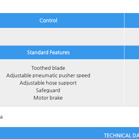
Control
Standard Features
Toothed blade
Adjustable pneumatic pusher speed
Adjustable hose support
Safeguard
Motor brake
ta
TECHNICAL D