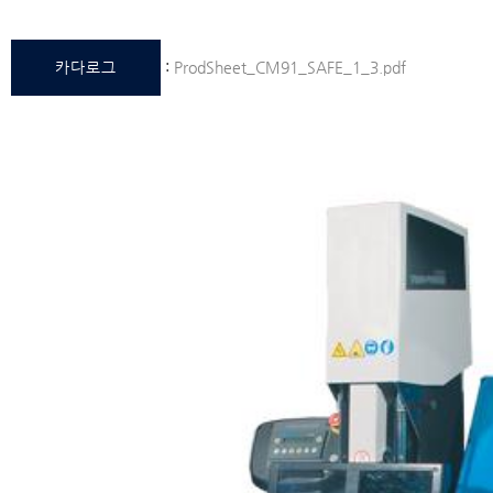
카다로그
:
ProdSheet_CM91_SAFE_1_3.pdf