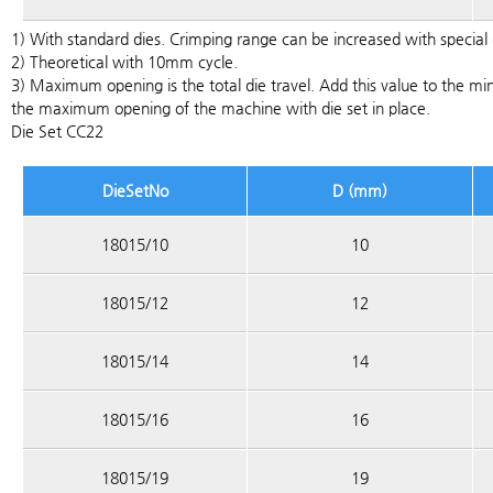
1) With standard dies. Crimping range can be increased with special 
2) Theoretical with 10mm cycle.
3) Maximum opening is the total die travel. Add this value to the mi
the maximum opening of the machine with die set in place.
Die Set CC22
DieSetNo
D (mm)
18015/10
10
18015/12
12
18015/14
14
18015/16
16
18015/19
19