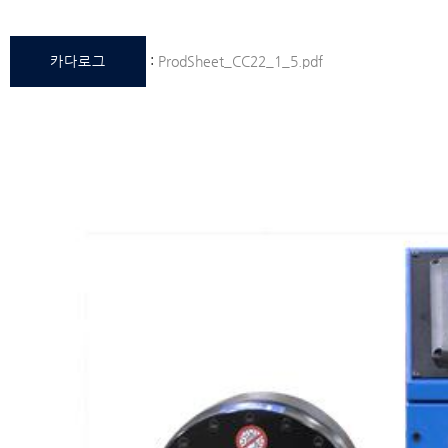
카다로그
:
ProdSheet_CC22_1_5.pdf