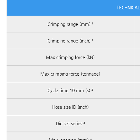
TECHNICAL
Crimping range (mm) ¹
Crimping range (inch) ¹
Max crimping force (kN)
Max crimping force (tonnage)
Cycle time 10 mm (s) ²
Hose size ID (inch)
Die set series ³