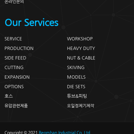
온라인문의
Our Services
SERVICE
WORKSHOP
PRODUCTION
HEAVY DUTY
SIDE FEED
NUT & CABLE
CUTTING
SKIVING
EXPANSION
MODELS
OPTIONS
DIE SETS
호스
튜브&피팅
유압관련제품
오일정제기제작
Copyright © 2021
Beomhan Industrial Co. Ltd.