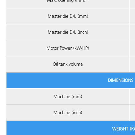
Max. opening (mm) ⁴
Master die D/L (mm)
Master die D/L (inch)
Motor Power (kW/HP)
Oil tank volume
DIMENSIONS 
Machine (mm)
Machine (inch)
WEIGHT (K