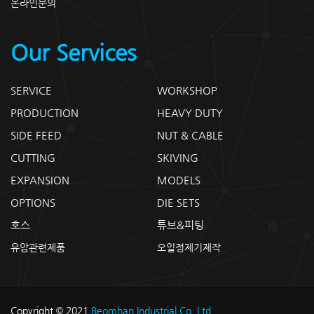
온라인문의
Our Services
SERVICE
WORKSHOP
PRODUCTION
HEAVY DUTY
SIDE FEED
NUT & CABLE
CUTTING
SKIVING
EXPANSION
MODELS
OPTIONS
DIE SETS
호스
튜브&피팅
유압관련제품
오일정제기제작
Copyright © 2021
Beomhan Industrial Co. Ltd.