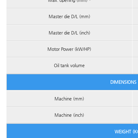
Max. opening (mm) ⁴
Master die D/L (mm)
Master die D/L (inch)
Motor Power (kW/HP)
Oil tank volume
DIMENSIONS 
Machine (mm)
Machine (inch)
WEIGHT (K