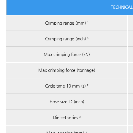
TECHNICAL
Crimping range (mm) ¹
Crimping range (inch) ¹
Max crimping force (kN)
Max crimping force (tonnage)
Cycle time 10 mm (s) ²
Hose size ID (inch)
Die set series ³