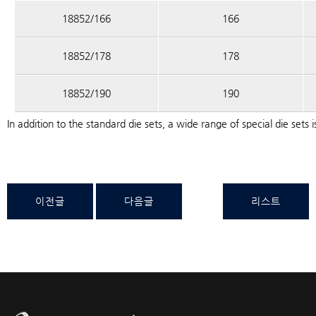
18852/166
166
18852/178
178
18852/190
190
In addition to the standard die sets, a wide range of special die sets i
이전글
다음글
리스트