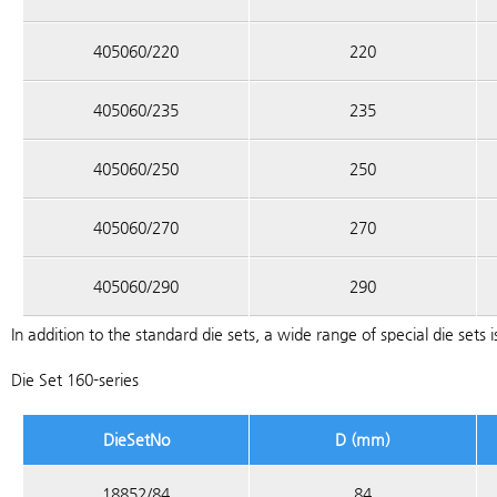
405060/220
220
405060/235
235
405060/250
250
405060/270
270
405060/290
290
In addition to the standard die sets, a wide range of special die sets i
Die Set 160-series
DieSetNo
D (mm)
18852/84
84