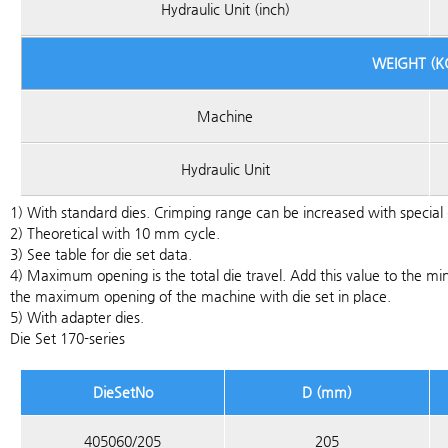
Hydraulic Unit (inch)
WEIGHT (K
Machine
Hydraulic Unit
1) With standard dies. Crimping range can be increased with special 
2) Theoretical with 10 mm cycle.
3) See table for die set data.
4) Maximum opening is the total die travel. Add this value to the mi
the maximum opening of the machine with die set in place.
5) With adapter dies.
Die Set 170-series
DieSetNo
D (mm)
405060/205
205