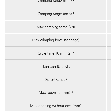
Crimping range (mm) ¹
Crimping range (inch) ¹
Max crimping force (kN)
Max crimping force (tonnage)
Cycle time 10 mm (s) ²
Hose size ID (inch)
Die set series ³
Max. opening (mm) ⁴
Max opening without dies (mm)