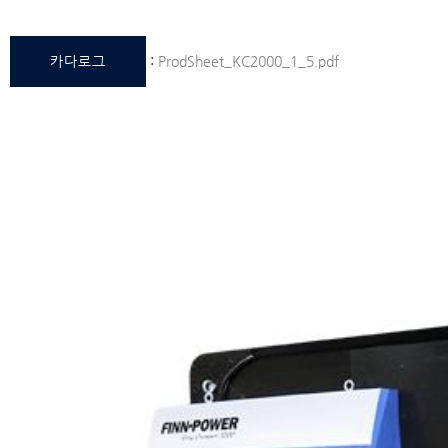
카다로그
:
ProdSheet_KC2000_1_5.pdf