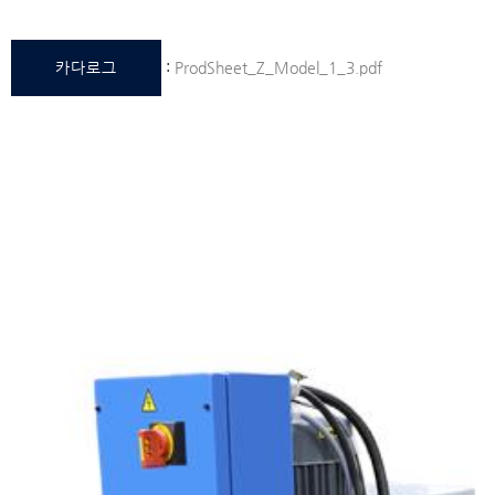
카다로그
:
ProdSheet_Z_Model_1_3.pdf