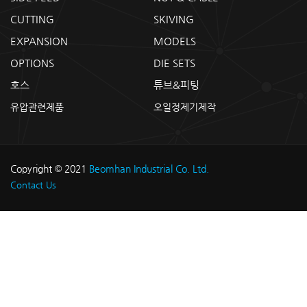
CUTTING
SKIVING
EXPANSION
MODELS
OPTIONS
DIE SETS
호스
튜브&피팅
유압관련제품
오일정제기제작
Copyright © 2021
Beomhan Industrial Co. Ltd.
Contact Us