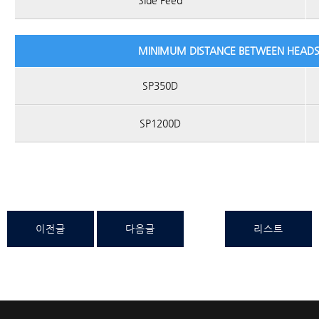
Side Feed
MINIMUM DISTANCE BETWEEN HEADS,
SP350D
SP1200D
이전글
다음글
리스트