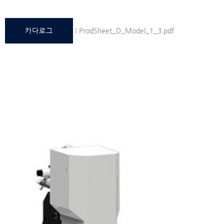
카다로그
:
ProdSheet_D_Model_1_3.pdf